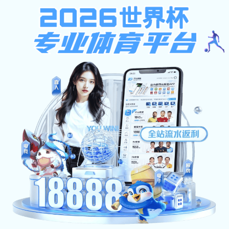
注册入口
博鱼世界杯在线
APP与网页版
入口｜畅享全球体育赛事与数
据服务
欢迎访问
博鱼世界杯在线
，提供全面覆盖足
球、篮球、电竞等项目的赛事资讯与数据内容，
支持
APP下载
与
网页使用
，每日同步更新千场
比赛，聚焦热门体育内容， 助您轻松获取赛事
动态，掌握比赛节奏。