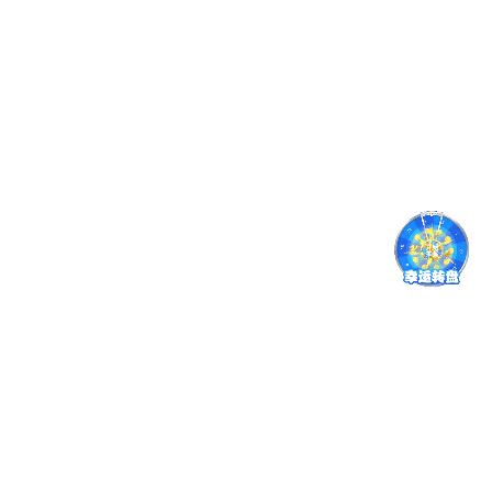
题。这也是为何斯米切尔如此强调选定目标的重要
性。
4、未来发展潜力分析
最后，我们不得不考虑到球队未来的发展潜力。如果
阿森纳能够成功引入像希克这样的优秀前锋，那么不
仅可以立即提升球队竞技状态，还将为未来奠定坚实
基础。年轻而富有天赋的新星总是充满无限可能，而
这种潜能恰恰是任何希望重返巅峰球队所渴望获得
的。
此外，与其他顶尖俱乐部相比，拥有一位如希克般出
色且兼具领导才能的前锋，可以吸引更多优质球员加
盟，从而形成良性循环。在竞争激烈的大环境下，构
建一个稳定又有实力的阵容，是实现长期成功不可或