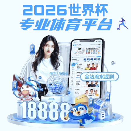
注册入口
博鱼世界杯在线
APP与网页版
入口｜畅享全球体育赛事与数
据服务
欢迎访问
博鱼世界杯在线
，提供全面覆盖足
球、篮球、电竞等项目的赛事资讯与数据内容，
支持
APP下载
与
网页使用
，每日同步更新千场
比赛，聚焦热门体育内容， 助您轻松获取赛事
动态，掌握比赛节奏。