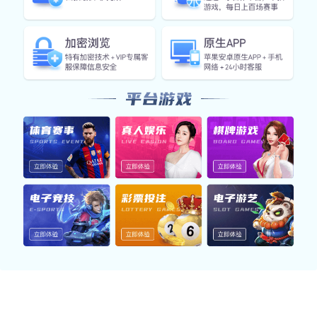
现了现代篮球对外线投射愈加重视的发展趋势。
2、克尼佩尔的个人表现
作为目前三分球命中数排行榜第一的位置保持者，克
尼佩尔在赛季中的表现堪称惊艳。他以优异的技术和
强大的心理素质，在比赛中多次完成关键投篮，这为
他赢得了教练和队友们的一致认可。在场上的每一次
出手，都显示出了他过人的自信与冷静。
此外，克尼佩尔还展示出了良好的适应性。他能够根
据防守者的位置选择最佳投篮时机，并且有效地运用
掩护来获得空位。在面对强劲对手时，他依然能够保
持较高的命中率，这种稳定性使他成为球队不可或缺
的一部分。
值得一提的是，克尼佩尔不仅仅是一名单纯依赖于外