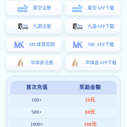
本赛季的三分球命中数排行榜揭晓，引发了篮球迷们
的热议。克尼佩尔以卓越的表现高居榜首，成为本赛
季三分球命中最多的球员，而他的队友东契奇则紧随
其后，展现出出色的投射能力。此外，其他几位球员
也在三分球方面表现不俗，为球队贡献了重要力量。
本文将从排行榜情况分析、克尼佩尔的个人表现、东
契奇的重要性以及其他高效射手等四个方面进行详细
阐述，以全面了解本赛季三分球命中数排行榜及其背
后的故事。
1、排行榜情况分析
每个赛季都会有一些球员在三分线外展现出惊人的投
篮技能，本赛季也不例外。根据最新的数据统计，克
尼佩尔领跑三分球命中数排行榜，他凭借稳定的发挥