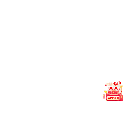
综上所述，本赛季三分球命中数排行榜揭晓，不仅展
示了诸如克尼佩尔和东契奇等顶尖玩家们个人实力，
也反映出现代篮球日益增强的人才竞争。在这个快速
发展的时代，各支球队都需要不断挖掘潜力，以确保
在激烈竞争中立于不败之地。
未来，我们期待这些优秀运动员继续保持状态，同时
希望看到更多新星崛起，共同谱写属于他们这一代人
的传奇篇章。无论是从技术提高还是团队协作方面，
他们都有极大的发展空间，相信会给我们带来更多精
彩纷呈的话题与讨论！