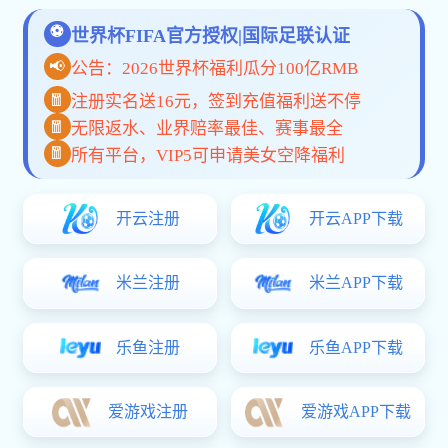
手机App
网页版
本赛季三分球命中数排行榜揭晓克
尼佩尔领跑东契奇紧随其后三球表
现不俗
2026-06-01 23:35
48 次阅读
首页
/
体育动态